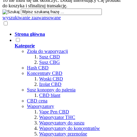
To nie musi się tak skończyć. Dodaj interesujący Cię produkt
do koszyka i sfinalizuj transakcję.
wyszukiwanie zaawansowane
Strona główna
Kategorie
Zioła do waporyzacji
Susz CBD
Susz CBG
Hash CBD
Koncentraty CBD
Woski CBD
Izolat CBD
Susz konopny do palenia
CBD blant
CBD cena
Waporyzatory
Vape Pen CBD
Waporyzator THC
Waporyzatory do suszu
Waporyzatory do koncentratów
Waporyzatory przenośne