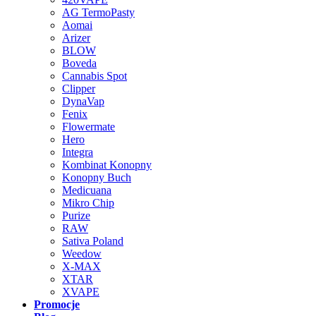
AG TermoPasty
Aomai
Arizer
BLOW
Boveda
Cannabis Spot
Clipper
DynaVap
Fenix
Flowermate
Hero
Integra
Kombinat Konopny
Konopny Buch
Medicuana
Mikro Chip
Purize
RAW
Sativa Poland
Weedow
X-MAX
XTAR
XVAPE
Promocje