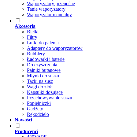
Waporyzatory przenośne
Tanie waporyzatory
Waporyzator manualny
Akcesoria
Bletki
Filtry
Lufki do palenia
Adaptery do waporyzatorów
Bubblery
Ładowarki i baterie
Do czyszczenia
Palniki butanowe
Młynki do suszu
Tacki na susz
Wagi do ziół
Kapsułki dozujące
Przechowywanie suszu
Popielniczki
Gadżety
Rękodzieło
Nowości
Producenci
420VAPE