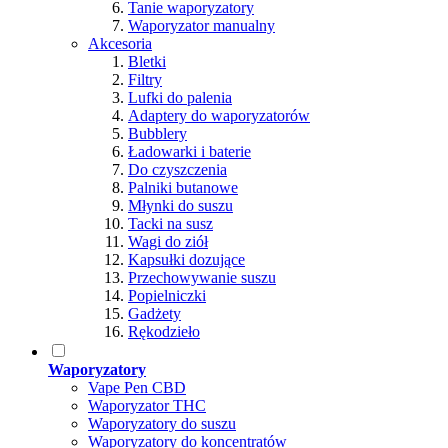
Tanie waporyzatory
Waporyzator manualny
Akcesoria
Bletki
Filtry
Lufki do palenia
Adaptery do waporyzatorów
Bubblery
Ładowarki i baterie
Do czyszczenia
Palniki butanowe
Młynki do suszu
Tacki na susz
Wagi do ziół
Kapsułki dozujące
Przechowywanie suszu
Popielniczki
Gadżety
Rękodzieło
Waporyzatory
Vape Pen CBD
Waporyzator THC
Waporyzatory do suszu
Waporyzatory do koncentratów