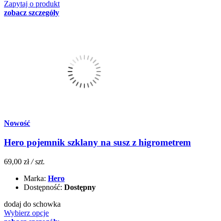
Zapytaj o produkt
zobacz szczegóły
Nowość
Hero pojemnik szklany na susz z higrometrem
69,00 zł
/ szt.
Marka:
Hero
Dostępność:
Dostępny
dodaj do schowka
Wybierz opcje