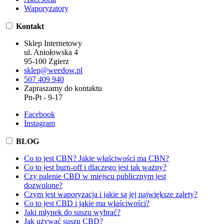
Waporyzatory
Kontakt
Sklep Internetowy
ul. Aniołowska 4
95-100 Zgierz
sklep@weedow.pl
507 409 940
Zapraszamy do kontaktu
Pn-Pt - 9-17
Facebook
Instagram
BLOG
Co to jest CBN? Jakie właściwości ma CBN?
Co to jest burn-off i dlaczego jest tak ważny?
Czy palenie CBD w miejscu publicznym jest
dozwolone?
Czym jest waporyzacja i jakie są jej największe zalety?
Co to jest CBD i jakie ma właściwości?
Jaki młynek do suszu wybrać?
Jak używać suszu CBD?