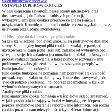
Sklep internetowy shopGold
USTAWIENIA PLIKÓW COOKIES
W celu ulepszenia zawartości naszej strony internetowej oraz
dostosowania jej do Państwa osobistych preferencji,
wykorzystujemy pliki cookies przechowywane na Państwa
urządzeniach. Kontrolę nad plikami cookies można uzyskać poprzez
ustawienia przeglądarki internetowej.
Niezbędne do działania sklepu pliki cookie
Są zawsze włączone, ponieważ umożliwiają podstawowe działanie
strony. Są to między innymi pliki cookie pozwalające pamiętać
użytkownika w ciągu jednej sesji lub, zależnie od wybranych opcji,
z sesji na sesję. Ich zadaniem jest umożliwienie działania koszyka i
procesu realizacji zamówienia, a także pomoc w rozwiązywaniu
problemów z zabezpieczeniami i w przestrzeganiu przepisów.
Funkcjonalne pliki cookies
Pliki cookie funkcjonalne pomagają nam poprawiać efektywność
prowadzonych działań marketingowych oraz dostosowywać je do
Twoich potrzeb i preferencji np. poprzez zapamiętanie wszelkich
wyborów dokonywanych na stronach.
Analityczne pliki cookies
Pliki analityczne cookie pomagają właścicielowi sklepu zrozumieć,
w jaki sposób odwiedzający wchodzi w interakcję ze sklepem,
poprzez anonimowe zbieranie i raportowanie informacji. Ten rodzaj
cookies pozwala nam mierzyć ilość wizyt i zbierać informacje o