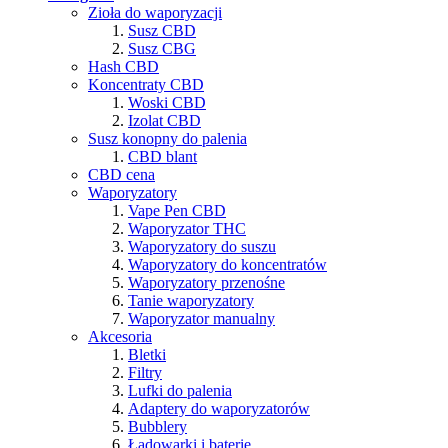
Zioła do waporyzacji
Susz CBD
Susz CBG
Hash CBD
Koncentraty CBD
Woski CBD
Izolat CBD
Susz konopny do palenia
CBD blant
CBD cena
Waporyzatory
Vape Pen CBD
Waporyzator THC
Waporyzatory do suszu
Waporyzatory do koncentratów
Waporyzatory przenośne
Tanie waporyzatory
Waporyzator manualny
Akcesoria
Bletki
Filtry
Lufki do palenia
Adaptery do waporyzatorów
Bubblery
Ładowarki i baterie