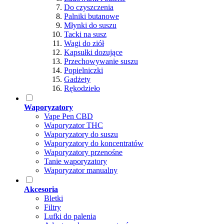
Do czyszczenia
Palniki butanowe
Młynki do suszu
Tacki na susz
Wagi do ziół
Kapsułki dozujące
Przechowywanie suszu
Popielniczki
Gadżety
Rękodzieło
Waporyzatory
Vape Pen CBD
Waporyzator THC
Waporyzatory do suszu
Waporyzatory do koncentratów
Waporyzatory przenośne
Tanie waporyzatory
Waporyzator manualny
Akcesoria
Bletki
Filtry
Lufki do palenia