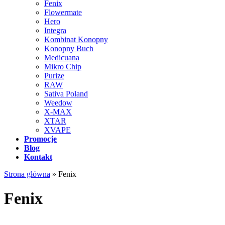
Fenix
Flowermate
Hero
Integra
Kombinat Konopny
Konopny Buch
Medicuana
Mikro Chip
Purize
RAW
Sativa Poland
Weedow
X-MAX
XTAR
XVAPE
Promocje
Blog
Kontakt
Strona główna
»
Fenix
Fenix