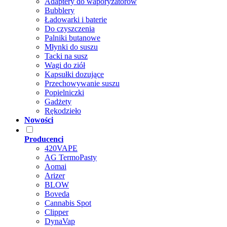
Adaptery do waporyzatorów
Bubblery
Ładowarki i baterie
Do czyszczenia
Palniki butanowe
Młynki do suszu
Tacki na susz
Wagi do ziół
Kapsułki dozujące
Przechowywanie suszu
Popielniczki
Gadżety
Rękodzieło
Nowości
Producenci
420VAPE
AG TermoPasty
Aomai
Arizer
BLOW
Boveda
Cannabis Spot
Clipper
DynaVap